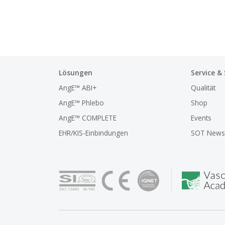
Lösungen
Service &
AngE™ ABI+
Qualität
AngE™ Phlebo
Shop
AngE™ COMPLETE
Events
EHR/KIS-Einbindungen
SOT Newsl