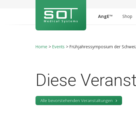
AngE™
Shop
Home
>
Events
>
Frühjahressymposium der Schweize
Diese Veranst
Alle bevorstehenden Veranstaltungen