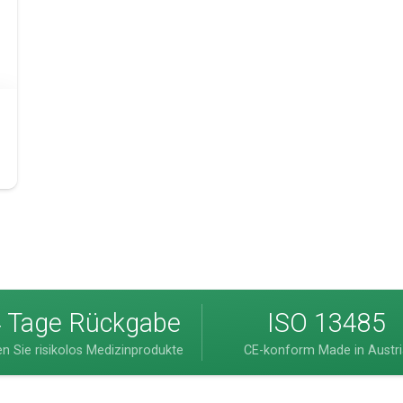
 Tage Rückgabe
ISO 13485
en Sie risikolos Medizinprodukte
CE-konform Made in Austr