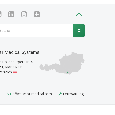
T Medical Systems
e Hollenburger Str. 4
61
,
Maria Rain
terreich
1
office@sot-medical.com
Fernwartung