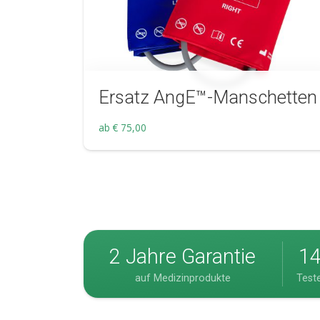
Ersatz AngE™-Manschetten
ab
€
75,00
2 Jahre Garantie
14
auf Medizinprodukte
Test