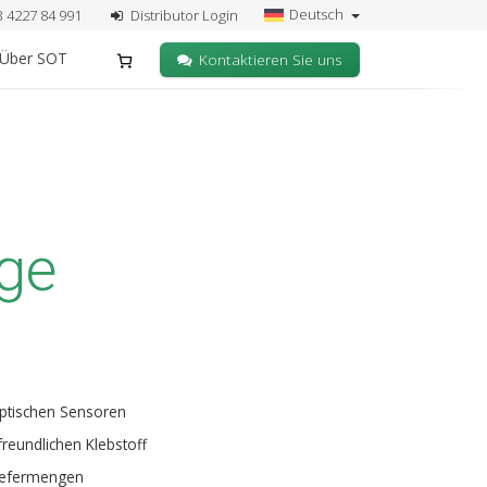
Deutsch
3 4227 84 991
Distributor Login
Über SOT
Kontaktieren Sie uns
nge
optischen Sensoren
reundlichen Klebstoff
Liefermengen