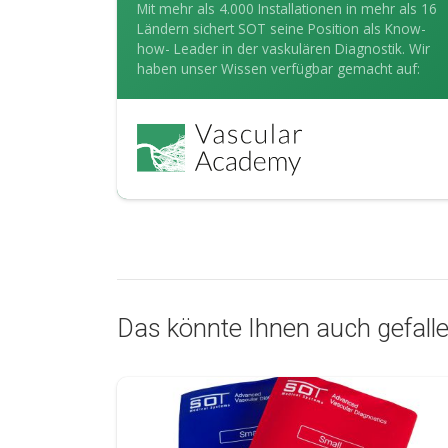
Mit mehr als 4.000 Installationen in mehr als 16
Ländern sichert SOT seine Position als Know-
how- Leader in der vaskulären Diagnostik. Wir
haben unser Wissen verfügbar gemacht auf:
Das könnte Ihnen auch gefallen