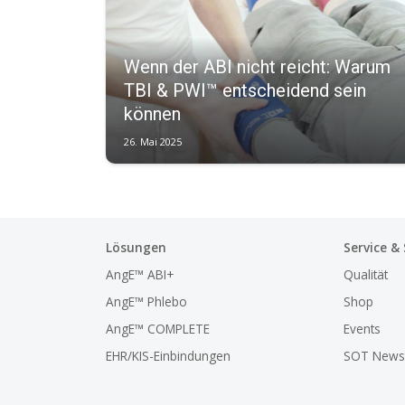
Wenn der ABI nicht reicht: Warum
TBI & PWI™ entscheidend sein
können
26. Mai 2025
Lösungen
Service &
AngE™ ABI+
Qualität
AngE™ Phlebo
Shop
AngE™ COMPLETE
Events
EHR/KIS-Einbindungen
SOT Newsl