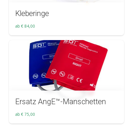
Kleberinge
ab
€
84,00
Ersatz AngE™-Manschetten
ab
€
75,00