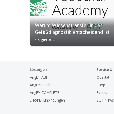
Warum Wissenstransfer in der
Gefäßdiagnostik entscheidend ist
4. August 2025
Lösungen
Service &
AngE™ ABI+
Qualität
AngE™ Phlebo
Shop
AngE™ COMPLETE
Events
EHR/KIS-Einbindungen
SOT Newsl