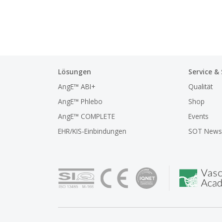
Lösungen
Service &
AngE™ ABI+
Qualität
AngE™ Phlebo
Shop
AngE™ COMPLETE
Events
EHR/KIS-Einbindungen
SOT Newsl