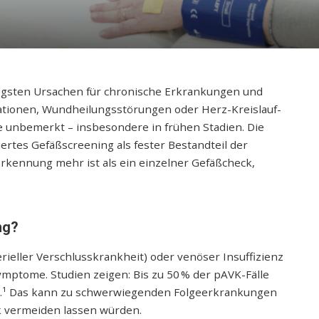
igsten Ursachen für chronische Erkrankungen und
ionen, Wundheilungsstörungen oder Herz-Kreislauf-
nge unbemerkt – insbesondere in frühen Stadien. Die
iertes Gefäßscreening als fester Bestandteil der
rkennung mehr ist als ein einzelner Gefäßcheck,
ng?
erieller Verschlusskrankheit) oder venöser Insuffizienz
mptome. Studien zeigen: Bis zu 50 % der pAVK-Fälle
t.¹ Das kann zu schwerwiegenden Folgeerkrankungen
ik vermeiden lassen würden.