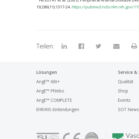
Hirsch AT et al. (2001): Peripheral Arterial Disease 
19;286(11):1317-24.
https://pubmed.ncbi.nlm.nih.gov/11
Teilen:
Lösungen
Service &
AngE™ ABI+
Qualität
AngE™ Phlebo
Shop
AngE™ COMPLETE
Events
EHR/KIS-Einbindungen
SOT Newsl