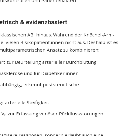
aufskontrollen und Patientenakten
etrisch & evidenzbasiert
 klassischen ABI hinaus. Während der Knöchel-Arm-
ei vielen Risikopatient:innen nicht aus. Deshalb ist es
multiparametrischen Ansatz zu kombinieren:
t zur Beurteilung arterieller Durchblutung
iasklerose und für Diabetiker:innen
abhängig, erkennt poststenotische
gt arterielle Steifigkeit
 V
zur Erfassung venöser Rückflussstörungen
0
präzisere Diagnosen, sondern erlaubt auch eine