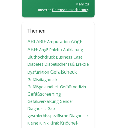
Mehr zu
unserer
Datenschutzerklärung
.
Themen
ABI
AngE
ABI+
Amputation
ABI+
AngE Phlebo
Aufklärung
Bluthochdruck
Business Case
Diabetes
Diabetischer Fuß
Erektile
Gefäßcheck
Dysfunktion
Gefäßdiagnostik
Gefäßgesundheit
Gefäßmedizin
Gefäßscreening
Gefäßverkalkung
Gender
Diagnostic Gap
geschlechtsspezifische Diagnostik
Knöchel-
Kleine Klinik
Klinik