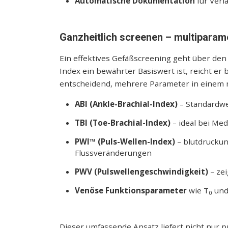
Automatische Dokumentation
für Verl
Ganzheitlich screenen – multiparam
Ein effektives Gefäßscreening geht über den
Index ein bewährter Basiswert ist, reicht er b
entscheidend, mehrere Parameter in einem 
ABI (Ankle-Brachial-Index)
– Standardwer
TBI (Toe-Brachial-Index)
– ideal bei Med
PWI™ (Puls-Wellen-Index)
– blutdruckun
Flussveränderungen
PWV (Pulswellengeschwindigkeit)
– zei
Venöse Funktionsparameter
wie T
und
0
Dieser umfassende Ansatz liefert nicht nur 