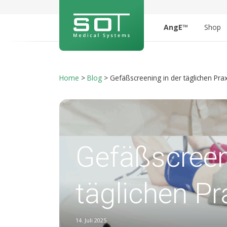
AngE™
Shop
Home
>
Blog
>
Gefäßscreening in der täglichen Prax
Gefäßscreen
täglichen Pr
14. Juli 2025