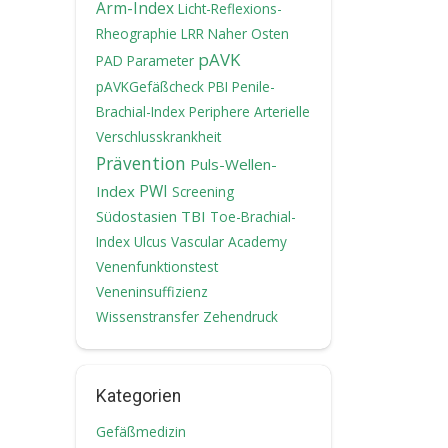
Arm-Index
Licht-Reflexions-
Rheographie
LRR
Naher Osten
pAVK
PAD
Parameter
pAVKGefäßcheck
PBI
Penile-
Brachial-Index
Periphere Arterielle
Verschlusskrankheit
Prävention
Puls-Wellen-
PWI
Index
Screening
TBI
Südostasien
Toe-Brachial-
Index
Ulcus
Vascular Academy
Venenfunktionstest
Veneninsuffizienz
Wissenstransfer
Zehendruck
Kategorien
Gefäßmedizin