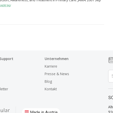
Detection, Awareness, and Treatment in Primary Care.
JAMA
. 2001 Sep
560536/
 Support
Unternehmen
Karriere
Presse & News
Blog
etter
Kontakt
SO
Alt
91
Made in Austria